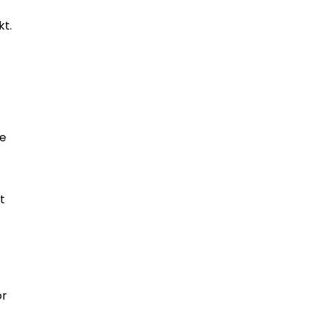
kt.
te
t
or