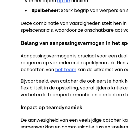
van het lopen
op de
honken.
Spelbeheer:
Sterk begrip van werpers en sp
Deze combinatie van vaardigheden stelt hen in 
spelscenario’s, waardoor ze onschatbare activa zi
Belang van aanpassingsvermogen in het sp
Aanpassingsvermogen is cruciaal voor een dual-
reageren op veranderende speldynamiek. Hun v
behoeften van
het team
kan de uitkomst van ee
Bijvoorbeeld, een catcher die ook eerste honk 
flexibiliteit in de opstelling, vooral tijdens kr
verbeterde teamperformantie en een betere 
Impact op teamdynamiek
De aanwezigheid van een veelzijdige catcher k
samenwerking en communicatie tussen spelers