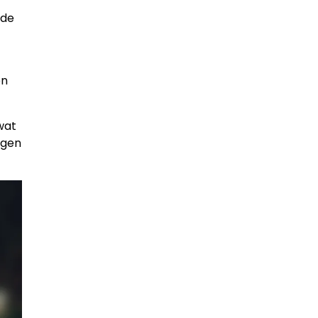
 de
en
wat
ngen