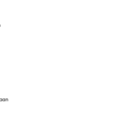
n
 aan