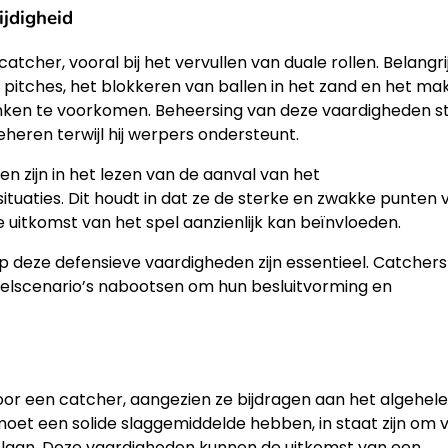
ijdigheid
atcher, vooral bij het vervullen van duale rollen. Belangri
pitches, het blokkeren van ballen in het zand en het ma
ken te voorkomen. Beheersing van deze vaardigheden st
eheren terwijl hij werpers ondersteunt.
 zijn in het lezen van de aanval van het
tuaties. Dit houdt in dat ze de sterke en zwakke punten 
 uitkomst van het spel aanzienlijk kan beïnvloeden.
 op deze defensieve vaardigheden zijn essentieel. Catchers
pelscenario’s nabootsen om hun besluitvorming en
voor een catcher, aangezien ze bijdragen aan het algehele
oet een solide slaggemiddelde hebben, in staat zijn om 
l slaan. Deze vaardigheden kunnen de uitkomst van een