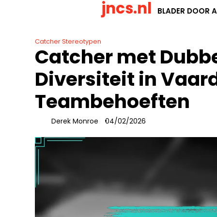
jncs.nl
Skip
BLADER DOOR A
to
content
Catcher Stereotypen
Catcher met Dubbel
Diversiteit in Vaa
Teambehoeften
Derek Monroe
04/02/2026