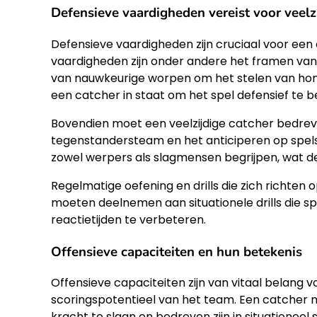
Defensieve vaardigheden vereist voor veelz
Defensieve vaardigheden zijn cruciaal voor een c
vaardigheden zijn onder andere het framen van 
van nauwkeurige worpen om het stelen van hon
een catcher in staat om het spel defensief te b
Bovendien moet een veelzijdige catcher bedreven
tegenstandersteam en het anticiperen op spelsi
zowel werpers als slagmensen begrijpen, wat de
Regelmatige oefening en drills die zich richten
moeten deelnemen aan situationele drills die s
reactietijden te verbeteren.
Offensieve capaciteiten en hun betekenis
Offensieve capaciteiten zijn van vitaal belang 
scoringspotentieel van het team. Een catcher m
kracht te slaan en bedreven zijn in situationee