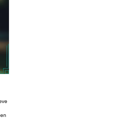
ieve
sen