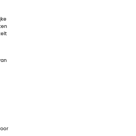
jke
ken
elt
van
voor