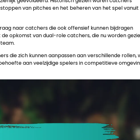
nzienlijk geëvolueerd. Historisch gezien waren catchers
t stoppen van pitches en het beheren van het spel vanuit
vraag naar catchers die ook offensief kunnen bijdragen
t de opkomst van dual-role catchers, die nu worden gezi
 team.
rs die zich kunnen aanpassen aan verschillende rollen, 
ehoefte aan veelzijdige spelers in competitieve omgevi