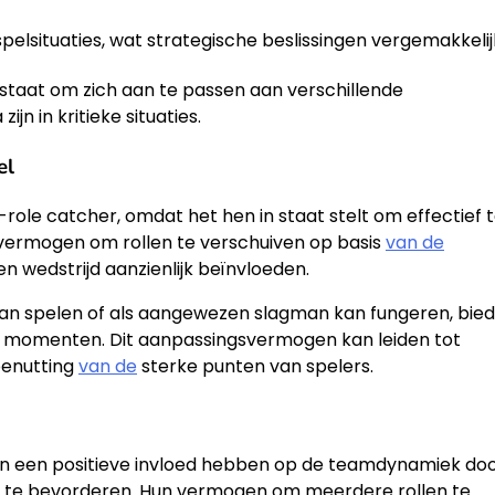
elsituaties, wat strategische beslissingen vergemakkelij
staat om zich aan te passen aan verschillende
jn in kritieke situaties.
el
role catcher, omdat het hen in staat stelt om effectief 
ermogen om rollen te verschuiven op basis
van de
n wedstrijd aanzienlijk beïnvloeden.
kan spelen of als aangewezen slagman kan fungeren, bied
itieke momenten. Dit aanpassingsvermogen kan leiden tot
benutting
van de
sterke punten van spelers.
an een positieve invloed hebben op de teamdynamiek do
 te bevorderen. Hun vermogen om meerdere rollen te