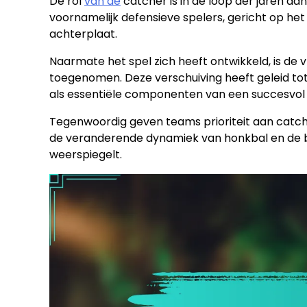
De rol
van de
catcher is in de loop der jaren aa
voornamelijk defensieve spelers, gericht op he
achterplaat.
Naarmate het spel zich heeft ontwikkeld, is de 
toegenomen. Deze verschuiving heeft geleid to
als essentiële componenten van een succesvol
Tegenwoordig geven teams prioriteit aan catche
de veranderende dynamiek van honkbal en de b
weerspiegelt.