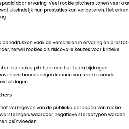
epaald door ervaring. Veel rookie pitchers tonen veerkra
at uiteindelijk hun prestaties kan verbeteren. Het erke
ing.
s benadrukken vaak de verschillen in ervaring en prestati
 terwijl rookies als risicovolle keuzes voor kritieke
nten die rookie pitchers aan het team bijdragen
nnovatieve benaderingen kunnen soms verrassende
eid uitdagen.
chers
n het vormgeven van de publieke perceptie van rookie
n worstelingen, waardoor negatieve stereotypen worden
nen beïnvloeden.