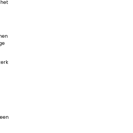
 het
anen
ge
terk
 een