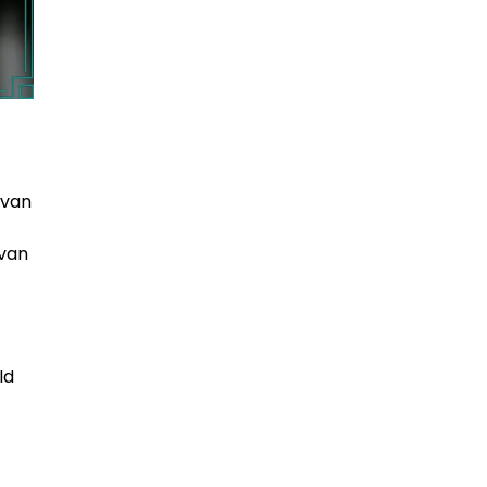
 van
 van
ld